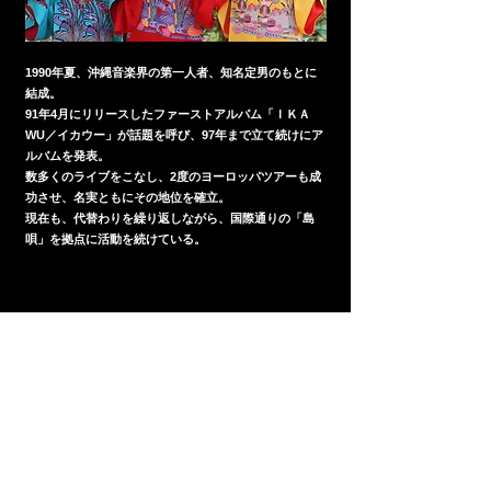
1990年夏、沖縄音楽界の第一人者、知名定男のもとに
結成。
91年4月にリリースしたファーストアルバム「ＩＫＡ
WU／イカウー」が話題を呼び、97年まで立て続けにア
ルバムを発表。
数多くのライブをこなし、2度のヨーロッパツアーも成
功させ、名実ともにその地位を確立。
現在も、代替わりを繰り返しながら、国際通りの「島
唄」を拠点に活動を続けている。