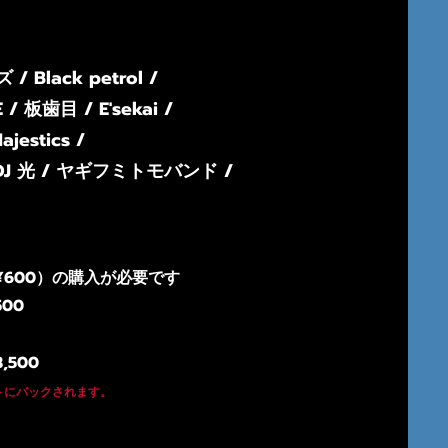
/ Black petrol /
 板⻭目 / E'sekai /
ajestics /
J 光 /
ヤギフミトモバンド /
600）の購入が必要です
500
,500
ィストにバックされます。