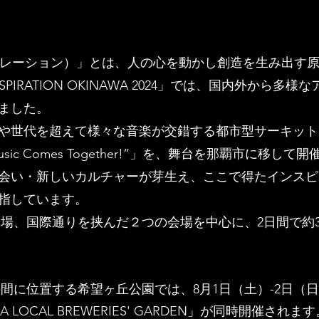
インスピレーション）」とは、人の心を動かし創造を生み出す原
PIRATION OKINAWA 2024」では、国内外から
ました。
ンルや世代を超えて様々な音楽が交錯する都市型サーキッ
 Music Comes Together!”」を、舞台を那覇市に移し
て開
会い・新しいカルチャーが芽生え、ここで得たイ
ンスピ
指しています。
場、国際通りを挟んだ２つの会場を中心に、2日間で約
場の間に位置する希望ヶ丘公園では、8月1日（土）-2日（
 LOCAL BREWERIES' GARDEN」が同時開催さ