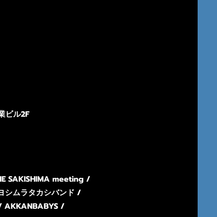
産業ビル2F
 SAKISHIMA meeting /
 / ヨシムラタカシバンド /
 AKKANBABYS /