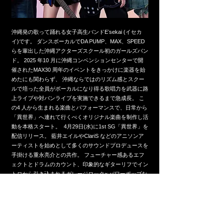
沖縄発の歌って踊れる女子高生バンドEʼsekai (イセカ
イ)です。 ダンスボーカルでDA PUMP、MAX、SPEED
らを輩出した沖縄アクターズスクール初のガールズバン
ド。 2025 年10 月に沖縄コンベンションセンターで開
催されたMAX30 周年のイベントをきっかけに楽器を始
めたにも関わらず、 沖縄ならではのリズム感とスクー
ルで培った全員がボーカルになり得る歌唱力を武器に路
上ライブや対バンライブを実施できるまで急成長。 こ
の4 人から生まれる楽曲とパフォーマンスで、日常から
「異世界」へ連れて行くべくオリジナル楽曲を制作し活
動を本格スタート。 4月29日(水)に1st SG「異世界」を
配信リリース。 藍井エイルやClariS などのアニソンア
ーティストを始めとして多くのサウンドプロデュースを
手掛ける重永亮介との共作。 フューチャー感あるエフ
ェクトとドラムのカウント、印象的なギターリフでイン
トロから引き込まれるガレージロック× パワーポップな
サウンドはダンススクール出身の女子高生バンドとして
デビューしたSCANDAL を彷彿とさせる。「良い世界が
待っているから」「E'sekai の曲に触れて日々の嫌なこ
とを忘れられる居場所になりたい」と寄り添う思いを込
めた歌詞と衝動的なロックサウンドを沖縄から鳴り響か