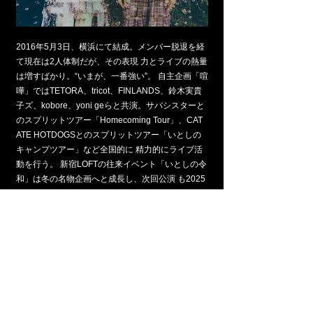
2016年5月3日、横浜にて結成。メンバー脱退を経
て現在は2人体制だが、その表現 力とライブの熱量
は増すばかり。“いまが、一番強い”。 自主企画「喧
嘩」ではTETORA、tricot、FINLANDS、鈴木実貴
子ズ、kobore、yoni geらと共演。サバシスターと
のスプリットツアー「Homecoming Tour」、CAT
ATE HOTDOGSとのスプリットツアー「いとしの
キャンプツアー」など全国的に 精力的にライブ活
動を行う。 新宿LOFTの往来イベント「いとしの令
和」は冬の名物企画へと成長し、次回公演 も2025
年1月に開催予定。 2025年4月に〈SHELTER
UNITED〉へ移籍し、5月に最新シングル『夏風
邪』を配 信。9周年O-Crestワンマンはソールドア
ウト。2026年に結成10周年を迎える。